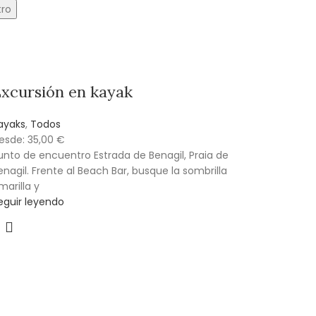
tro
xcursión en kayak
ayaks
,
Todos
esde:
35,00
€
unto de encuentro Estrada de Benagil, Praia de
enagil. Frente al Beach Bar, busque la sombrilla
marilla y
eguir leyendo