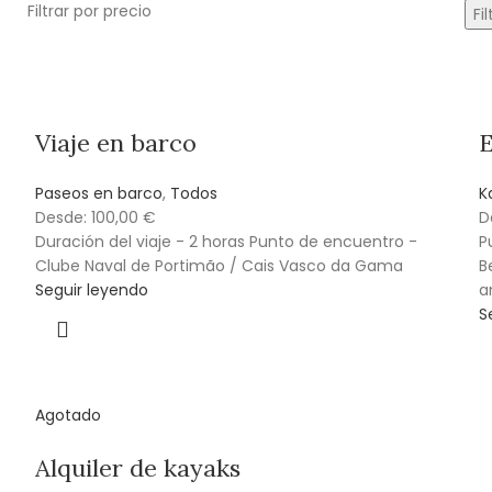
Filtrar por precio
Fil
Viaje en barco
E
Paseos en barco
,
Todos
K
Desde:
100,00
€
D
Duración del viaje - 2 horas Punto de encuentro -
P
Clube Naval de Portimão / Cais Vasco da Gama
B
Seguir leyendo
a
S
Agotado
Alquiler de kayaks