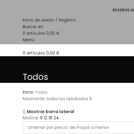
RESERVE 
Inicio de sesión / Registro
Buscar en
0
artículos
0,00
€
Menú
0
artículos
0,00
€
Todos
Inicio
Todos
Mostrando todos los resultados 5
Mostrar barra lateral
Mostrar
9
12
18
24