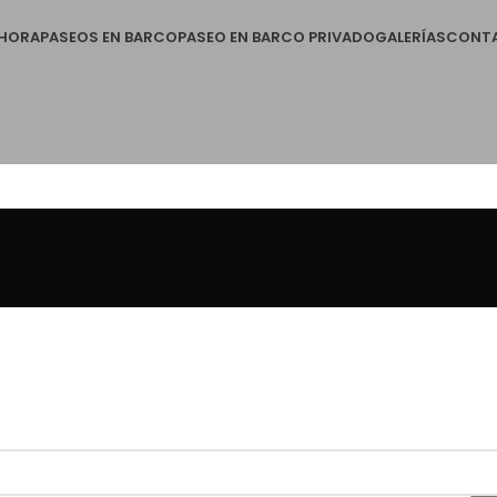
AHORA
PASEOS EN BARCO
PASEO EN BARCO PRIVADO
GALERÍAS
CONT