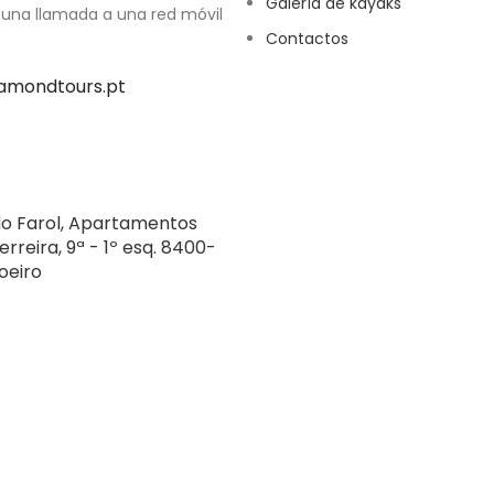
Galería de kayaks
 una llamada a una red móvil
Contactos
amondtours.pt
do Farol, Apartamentos
erreira, 9ª - 1º esq. 8400-
oeiro