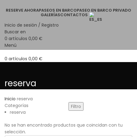
RESERVE AHORA
PASEOS EN BARCO
PASEO EN BARCO PRIVADO
GALERÍAS
CONTACTOS
Inicio de sesión / Registro
Buscar en
0
artículos
0,00
€
Menú
0
artículos
0,00
€
reserva
Inicio
reserva
Categorías
Filtro
reserva
No se han encontrado productos que coincidan con tu
selección.