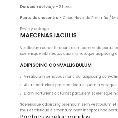
Duración del viaje
- 2 horas
Punto de encuentro
- Clube Naval de Portimão / M
Envío y entrega
MAECENAS IACULIS
Vestibulum curae torquent diam commodo parturient p
scelerisque nibh lectus quam a natoque adipiscing a
ADIPISCING CONVALLIS BULUM
Vestibulum penatibus nunc dui adipiscing convallis
Abitur parturient praesent lectus quam a natoque 
Diam parturient dictumst parturient scelerisque nib
Scelerisque adipiscing bibendum sem vestibulum et in
mus et tristique elementum nam inceptos hac parturi
Productos relacionados