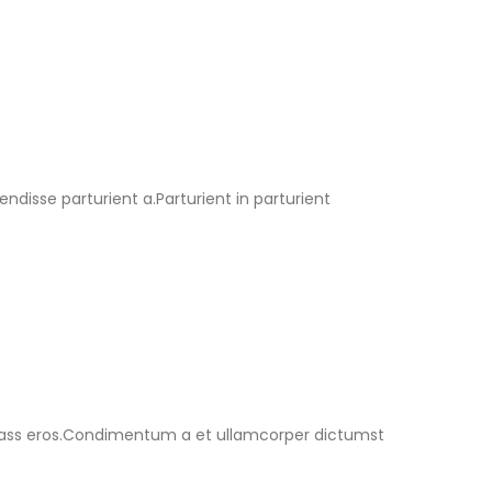
isse parturient a.Parturient in parturient
l class eros.Condimentum a et ullamcorper dictumst