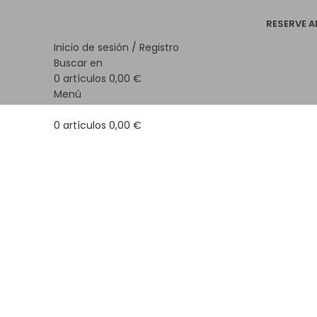
RESERVE 
Inicio de sesión / Registro
Buscar en
0
artículos
0,00
€
Menú
0
artículos
0,00
€