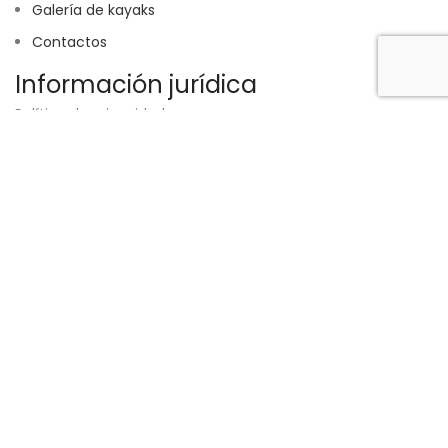
Galería de kayaks
Contactos
Información jurídica
Política de privacidad
Política de cookies
Condiciones generales
Descargo de responsabilidad
RNAAT:
325/2023
Colaborador:
517 210 690
Diseñado por
Strong Answer
.
Tienda
0
artículos
Carrito
Mi cuenta