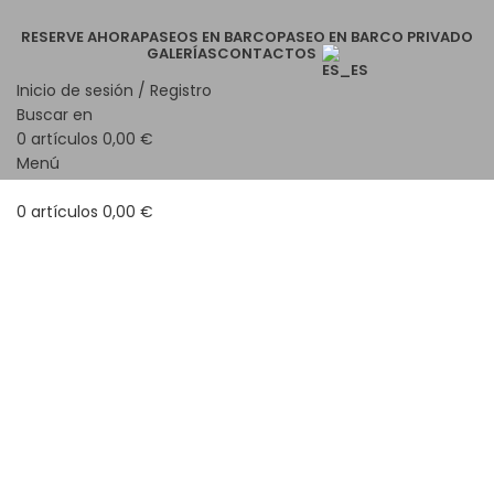
RESERVE AHORA
PASEOS EN BARCO
PASEO EN BARCO PRIVADO
GALERÍAS
CONTACTOS
Inicio de sesión / Registro
Buscar en
0
artículos
0,00
€
Menú
0
artículos
0,00
€