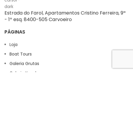
Estrada do Farol, Apartamentos Cristino Ferreira, 9ª
- 1º esq. 8400-505 Carvoeiro
PÁGINAS
Loja
Boat Tours
Galeria Grutas
Galeria Kayaks
Contactos
Informação legal
Política de Privacidade
Política de Cookies
Termos e Condições