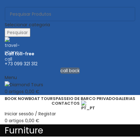
Selecionar categoria
Pesquisar
Call toll-free
+73 099 321 312
call back
Menu
0
artigos
0,00
€
BOOK NOW
BOAT TOURS
PASSEIO DE BARCO PRIVADO
GALERIAS
CONTACTOS
Iniciar sessão / Registar
0
artigos
0,00
€
Furniture