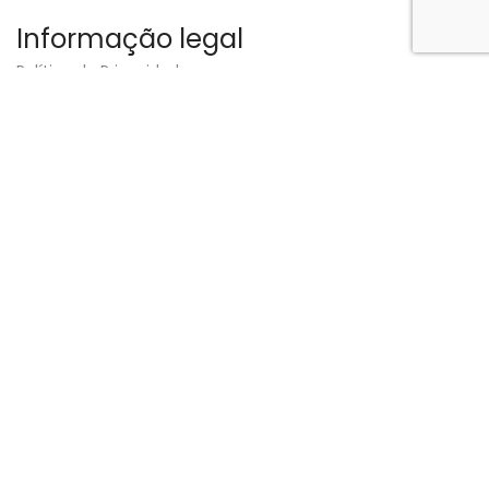
Informação legal
Política de Privacidade
Política de Cookies
Termos e Condições
Disclaimer
RNAAT:
325/2023
Contribuinte:
517 210 690
Designed by
Strong Answer
.
Loja
0
artigos
Carrinho
Minha Conta
Pesquisar