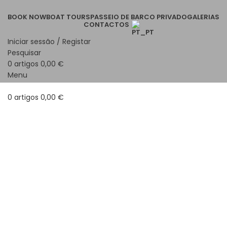
BOOK NOW
BOAT TOURS
PASSEIO DE BARCO PRIVADO
GALERIAS
CONTACTOS
Iniciar sessão / Registar
Pesquisar
0
artigos
0,00
€
Menu
0
artigos
0,00
€