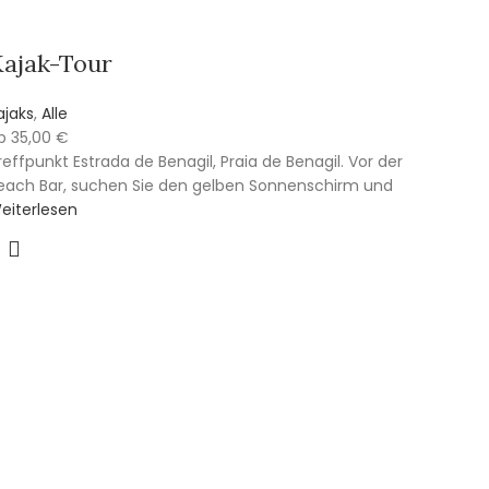
ajak-Tour
ajaks
,
Alle
b
35,00
€
reffpunkt Estrada de Benagil, Praia de Benagil. Vor der
each Bar, suchen Sie den gelben Sonnenschirm und
eiterlesen