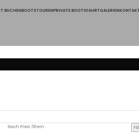
ZT BUCHEN
BOOTSTOUREN
PRIVATE BOOTSFAHRT
GALERIEN
KONTAK
Nach Preis filtern
Fil