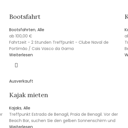
Bootsfahrt
K
Bootsfahrten
,
Alle
K
ab
100,00
€
a
Fahrtzeit - 2 Stunden Treffpunkt - Clube Naval de
T
Portimão / Cais Vasco da Gama
B
Weiterlesen
W
Ausverkauft
Kajak mieten
Kajaks
,
Alle
er
Treffpunkt Estrada de Benagil, Praia de Benagil. Vor der
Beach Bar, suchen Sie den gelben Sonnenschirm und
Weiterlesen